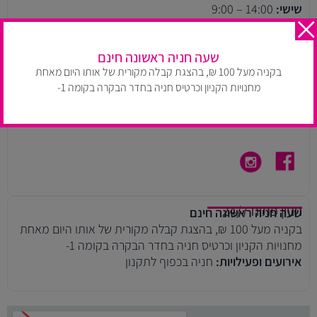
שישי:
14:00 – 9:00
שעות הפעילות עלולות להשתנות בהתאם למדיניות החנות. יש
להתעדכן בעמוד חנויות הקניון.
שעה חניה ראשונה חינם
בקניה מעל 100 ₪, בהצגת קבלה מקורית של אותו היום מאחת
רחוב ויצמן 14, תל אביב
טלפון:
03-609-5257
מחנויות הקניון וכרטיס חניה בחדר הבקרה בקומה 1-
דוא״ל:
ayeletm@arielgroup.co.il
ניווט ב WAZE
חניון פתוח 24/7
שעה חניה ראשונה חינם
בקניה מעל 100 ₪, בהצגת קבלה מקורית של אותו היום מאחת
מחנויות הקניון וכרטיס חניה בחדר הבקרה בקומה 1-
אירועים ופעילויות:
חניה בכפוף לתקנון