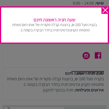
שישי:
14:00 – 9:00
שעות הפעילות עלולות להשתנות בהתאם למדיניות החנות. יש
להתעדכן בעמוד חנויות הקניון.
שעה חניה ראשונה חינם
בקניה מעל 100 ₪, בהצגת קבלה מקורית של אותו היום מאחת
רחוב ויצמן 14, תל אביב
טלפון:
03-609-5257
מחנויות הקניון וכרטיס חניה בחדר הבקרה בקומה 1-
דוא״ל:
ayeletm@arielgroup.co.il
ניווט ב WAZE
חניון פתוח 24/7
שעה חניה ראשונה חינם
בקניה מעל 100 ₪, בהצגת קבלה מקורית של אותו היום מאחת
מחנויות הקניון וכרטיס חניה בחדר הבקרה בקומה 1-
אירועים ופעילויות:
חניה בכפוף לתקנון