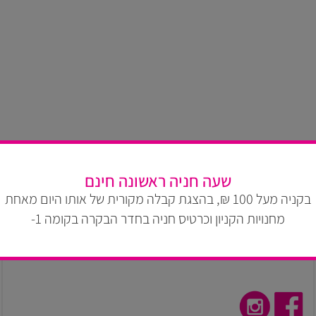
You are more than welcome
שעה חניה ראשונה חינם
רחוב ויצמן 14, תל אביב
בקניה מעל 100 ₪, בהצגת קבלה מקורית של אותו היום מאחת
מחנויות הקניון וכרטיס חניה בחדר הבקרה בקומה 1-
טלפון:
03-609-5257
דוא״ל:
ayeletm@arielgroup.co.il
ניווט ב WAZE