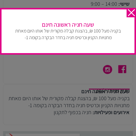
שישי:
14:00 – 9:00
שעות הפעילות עלולות להשתנות בהתאם למדיניות החנות. יש
להתעדכן בעמוד חנויות הקניון.
שעה חניה ראשונה חינם
בקניה מעל 100 ₪, בהצגת קבלה מקורית של אותו היום מאחת
רחוב ויצמן 14, תל אביב
טלפון:
03-609-5257
מחנויות הקניון וכרטיס חניה בחדר הבקרה בקומה 1-
דוא״ל:
ayeletm@arielgroup.co.il
ניווט ב WAZE
חניון פתוח 24/7
שעה חניה ראשונה חינם
בקניה מעל 100 ₪, בהצגת קבלה מקורית של אותו היום מאחת
מחנויות הקניון וכרטיס חניה בחדר הבקרה בקומה 1-
אירועים ופעילויות:
חניה בכפוף לתקנון