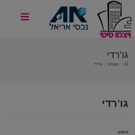
גו'רדי
>
shops
>
גו'רדי
גו'רדי
חיפוש