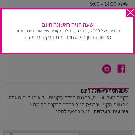
שישי:
14:00 – 9:00
שעות הפעילות עלולות להשתנות בהתאם למדיניות החנות. יש
להתעדכן בעמוד חנויות הקניון.
שעה חניה ראשונה חינם
בקניה מעל 100 ₪, בהצגת קבלה מקורית של אותו היום מאחת
רחוב ויצמן 14, תל אביב
טלפון:
03-609-5257
מחנויות הקניון וכרטיס חניה בחדר הבקרה בקומה 1-
דוא״ל:
ayeletm@arielgroup.co.il
ניווט ב WAZE
חניון פתוח 24/7
שעה חניה ראשונה חינם
בקניה מעל 100 ₪, בהצגת קבלה מקורית של אותו היום מאחת
מחנויות הקניון וכרטיס חניה בחדר הבקרה בקומה 1-
אירועים ופעילויות:
חניה בכפוף לתקנון