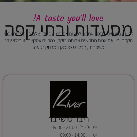
A taste you'll love!
מסעדות ובתי קפה
קניון ויצמן סיטי מזמין אתכם לטעום את המיטב של עולם המסעדות ובתי
הקפה. בין אם אתם מחפשים ארוחת בוקר, צהריים עסקיים או בילוי ערב
משפחתי, הכל נמצא כאן במרחק נגיעה.
ריבר סושי בר
ימי א׳ - ה׳ : 21:00 - 09:00
ימי ו׳ : 14:00 - 09:00