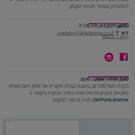
להתעדכן בעמוד חנויות הקניון.
רחוב ויצמן 14, תל אביב
טלפון:
03-609-5257
דוא״ל:
ayeletm@arielgroup.co.il
ניווט ב WAZE
חניון פתוח 24/7
שעה חניה ראשונה חינם
בקניה מעל 100 ₪, בהצגת קבלה מקורית של אותו היום מאחת
מחנויות הקניון וכרטיס חניה בחדר הבקרה בקומה 1-
אירועים ופעילויות:
חניה בכפוף לתקנון